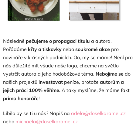
Následně
pečujeme o propagaci titulu
a autora.
Pořádáme
křty a tiskovky
nebo
soukromé akce
pro
novináře v krásných podnicích. Oo, my se máme! Není pro
nás důležité mít všude naše loga, chceme na světlo
vystrčit autora a jeho hodobóžové téma.
Nebojíme se
do
našich projektů
investovat
peníze, protože
autorům a
jejich práci 100% věříme.
A taky myslíme, že máme fakt
prima honoráře
!
Líbilo by se ti u nás? Napiš na
adela@doselkaramel.cz
nebo
michaela@doselkaramel.cz