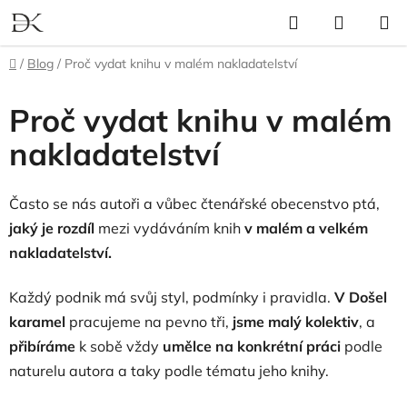
Přejít
Hledat
NÁKUP
na
KOŠÍK
obsah
Domů
/
Blog
/
Proč vydat knihu v malém nakladatelství
Proč vydat knihu v malém
nakladatelství
Často se nás autoři a vůbec čtenářské obecenstvo ptá,
jaký je rozdíl
mezi vydáváním knih
v malém a velkém
nakladatelství.
Každý podnik má svůj styl, podmínky i pravidla.
V Došel
karamel
pracujeme na pevno tři,
jsme malý kolektiv
, a
přibíráme
k sobě vždy
umělce na konkrétní práci
podle
naturelu autora a taky podle tématu jeho knihy.