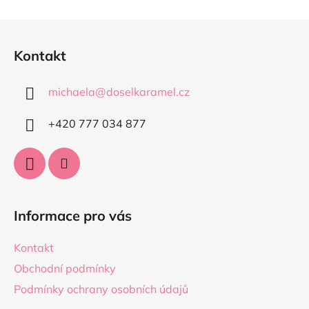
Z
á
Kontakt
p
a
michaela
@
doselkaramel.cz
t
í
+420 777 034 877​
Informace pro vás
Kontakt
Obchodní podmínky
Podmínky ochrany osobních údajů