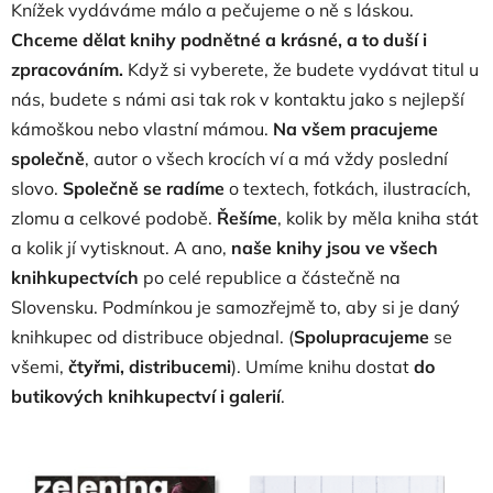
Knížek vydáváme málo a pečujeme o ně s láskou.
Chceme dělat knihy podnětné a krásné, a to duší i
zpracováním.
Když si vyberete, že budete vydávat titul u
nás, budete s námi asi tak rok v kontaktu jako s nejlepší
kámoškou nebo vlastní mámou.
Na všem pracujeme
společně
, autor o všech krocích ví a má vždy poslední
slovo.
Společně se radíme
o textech, fotkách, ilustracích,
zlomu a celkové podobě.
Řešíme
, kolik by měla kniha stát
a kolik jí vytisknout. A ano,
naše knihy jsou ve všech
knihkupectvích
po celé republice a částečně na
Slovensku. Podmínkou je samozřejmě to, aby si je daný
knihkupec od distribuce objednal. (
Spolupracujeme
se
všemi,
čtyřmi, distribucemi
). Umíme knihu dostat
do
butikových knihkupectví i galerií
.