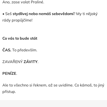
Ano, zase volat Praliné.
• Seš
stydlivej nebo nemáš sebevědomí
? My ti nějaký
rády propůjčíme!
Co vás to bude stát
ČAS.
To především.
ZAVAŘENÝ
ZÁVITY
.
PENÍZE
.
Ale to všechno si řeknem, až se uvidíme. Co kámoš, to jiný
přístup.
Z