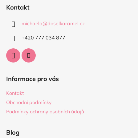
á
Kontakt
p
a
michaela
@
doselkaramel.cz
t
í
+420 777 034 877​
Informace pro vás
Kontakt
Obchodní podmínky
Podmínky ochrany osobních údajů
Blog