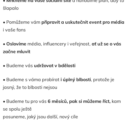
•
Mrkneme na vaše sociální sítě
a nahodíme plán, aby to
šlapalo
• Pomůžeme vám
připravit a uskutečnit event pro média
i vaše fans
•
Oslovíme
média, influencery i veřejnost,
ať už se o vás
začne mluvit
• Budeme vás
udržovat v bdělosti
• Budeme s váma probírat
i úplný blbosti
, protože je
jasný, že to blbosti nejsou
• Budeme tu pro vás
6 měsíců, pak si můžeme říct,
kam
se spolu ještě
posuneme, jaký jsou další, nový cíle