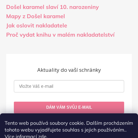
Došel karamel slaví 10. narozeniny
Mapy z Došel karamel
Jak oslovit nakladatele
Proč vydat knihu v malém nakladatelství
Aktuality do vaší schránky
DÁM VÁM SVŮJ E-MAIL
Zásady zpracování osobních údajů
Tento web používá soubory cookie. Dalším procházením
tohoto webu vyjadřujete souhlas s jejich používáním..
Více informací
zde
.