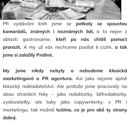
Při vydávání knih jsme se
potkaly se spoustou
kamarádů, známých i neznámých lidí,
a to nejen z
oblasti gastronomie,
kteří po nás chtěli pomoct
prorazit.
A my už vás nechceme posílat k cizím,
a tak
jsme si založily Praliné.
My jsme nikdy nebyly a nebudeme klasická
marketingová a PR agentura.
Asi jako nejsme úplně
klasický nakladatelství. Ale protože jsme pracovaly na
obou stranách řeky – jako redaktorky, šéfredaktorky,
vydavatelky, ale taky jako copywriterky, v PR i
marketingu, tak možná
tušíme, co je pro obě ty strany
dobrý.