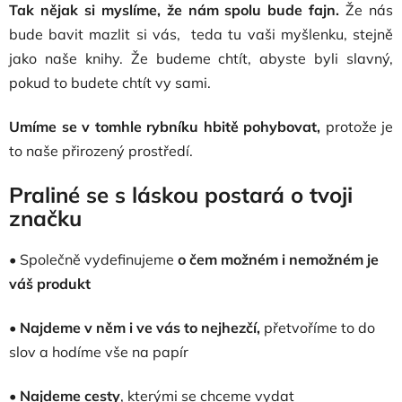
Tak nějak si myslíme, že nám spolu bude fajn.
Že nás
bude bavit mazlit si vás, teda tu vaši myšlenku, stejně
jako naše knihy. Že budeme chtít, abyste byli slavný,
pokud to budete chtít vy sami.
Umíme se v tomhle rybníku hbitě pohybovat,
protože je
to naše přirozený prostředí.
Praliné se s láskou postará o tvoji
značku
• Společně vydefinujeme
o čem možném i nemožném je
váš produkt
• Najdeme v něm i ve vás to nejhezčí,
přetvoříme to do
slov a hodíme vše na papír
•
Najdeme cesty
, kterými se chceme vydat