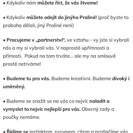
• Kdykoliv nám
můžete říct, že vás štveme!
• Kdykoliv
můžete odejít do jinýho Praliné!
(proč byste to
proboha dělali, jiný Praliné není)
•
Pracujeme v „partnerství“,
ve vztahu – vy jste si vybrali
nás a my si vybrali vás. V naprosté upřímnosti a
přímosti. Pokud na tom trváte... ale my na smlouvě
prostě netrváme!
•
Budeme tu pro vás.
Budeme kreativní. Budeme
divoký i
umírněný.
• Budeme se snažit se na vás co nejvíc
naladit a
vymyslet to nejvíc nejlepší pro vás.
Obecný rady a
poučky nemáme.
•
Řídíme se
instinktem, rozumem, citem a protlačíme vás