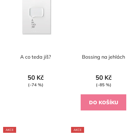
A co teda jíš?
Bossing na jehlách
50 Kč
50 Kč
(–74 %)
(–85 %)
DO KOŠÍKU
AKCE
AKCE