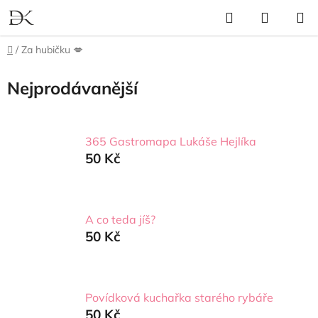
Přejít
Hledat
NÁKUP
na
KOŠÍK
obsah
Domů
/
Za hubičku 💋
Nejprodávanější
365 Gastromapa Lukáše Hejlíka
50 Kč
A co teda jíš?
50 Kč
Povídková kuchařka starého rybáře
50 Kč