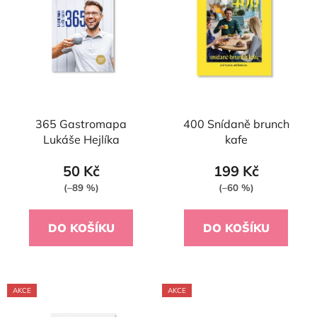
o
i
d
s
u
p
k
r
t
o
ů
d
365 Gastromapa
400 Snídaně brunch
u
Lukáše Hejlíka
kafe
k
t
50 Kč
199 Kč
ů
(–89 %)
(–60 %)
DO KOŠÍKU
DO KOŠÍKU
AKCE
AKCE