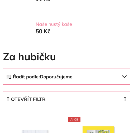
Naše hustý kaše
50 Kč
Za hubičku
Ř
Řadit podle:
Doporučujeme
a
z
e
OTEVŘÍT FILTR
n
í
V
p
AKCE
ý
r
p