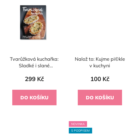
Tvarůžková kuchařka:
Nalož to: Kujme pi©kle
Sladké i slané
v kuchyni
pochoutky z tradičního
299 Kč
100 Kč
moravského sýra
DO KOŠÍKU
DO KOŠÍKU
NOVINKA
S PODPISEM