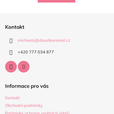
Z
á
Kontakt
p
a
michaela
@
doselkaramel.cz
t
í
+420 777 034 877​
Informace pro vás
Kontakt
Obchodní podmínky
Podmínky ochrany osobních údajů