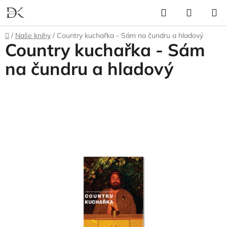
Přejít
Hledat
NÁKUP
na
KOŠÍK
obsah
Domů
/
Naše knihy
/
Country kuchařka - Sám na čundru a hladový
Country kuchařka - Sám
na čundru a hladový