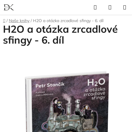
Přejít
Hledat
NÁKUP
na
KOŠÍK
obsah
Domů
/
Naše knihy
/
H2O a otázka zrcadlové sfingy - 6. díl
H2O a otázka zrcadlové
sfingy - 6. díl