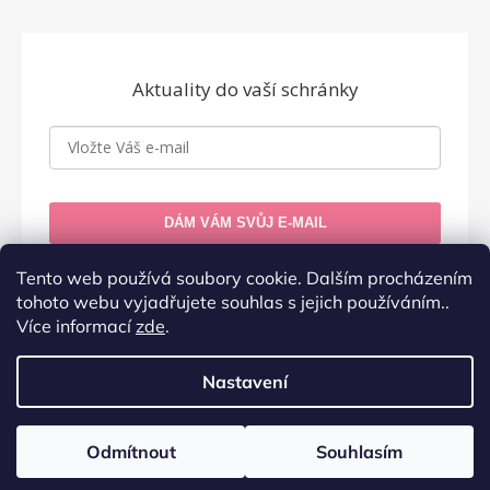
Aktuality do vaší schránky
DÁM VÁM SVŮJ E-MAIL
Zásady zpracování osobních údajů
Tento web používá soubory cookie. Dalším procházením
tohoto webu vyjadřujete souhlas s jejich používáním..
Více informací
zde
.
Nastavení
Vytvořil Shoptet
Odmítnout
Souhlasím
Copyright 2026
Došel karamel
. Všechna práva
vyhrazena.