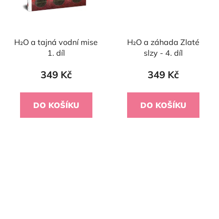
H₂O a tajná vodní mise
H₂O a záhada Zlaté
1. díl
slzy - 4. díl
349 Kč
349 Kč
DO KOŠÍKU
DO KOŠÍKU