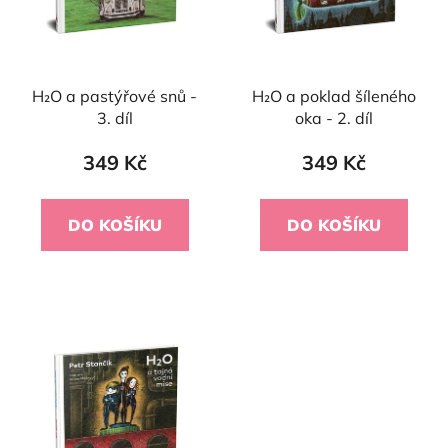
H₂O a pastýřové snů -
H₂O a poklad šíleného
3. díl
oka - 2. díl
349 Kč
349 Kč
DO KOŠÍKU
DO KOŠÍKU