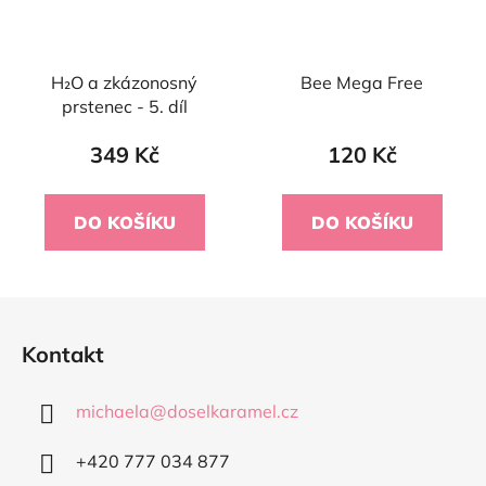
H₂O a zkázonosný
Bee Mega Free
prstenec - 5. díl
349 Kč
120 Kč
DO KOŠÍKU
DO KOŠÍKU
Z
á
Kontakt
p
a
michaela
@
doselkaramel.cz
t
í
+420 777 034 877​