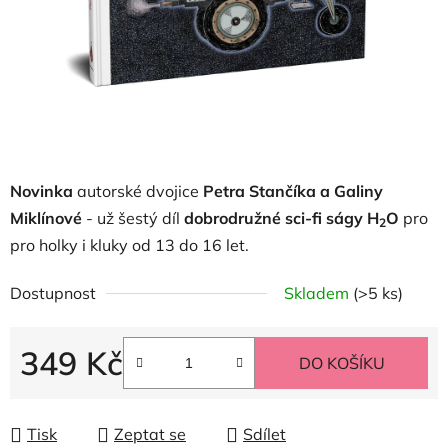
Novinka
autorské dvojice
Petra Stančíka a Galiny
Miklínové
- už šestý díl
dobrodružné sci-fi ságy H
O
pro
2
pro holky i kluky od 13 do 16 let.
Dostupnost
Skladem
(>5 ks)
349 Kč
DO KOŠÍKU
Měrná cena:
Tisk
Zeptat se
Sdílet