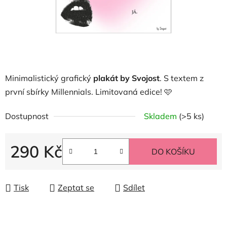
Minimalistický grafický
plakát by Svojost
. S textem z
první sbírky Millennials. Limitovaná edice!
🩷
Dostupnost
Skladem
(>5 ks)
290 Kč
DO KOŠÍKU
Měrná cena:
Tisk
Zeptat se
Sdílet