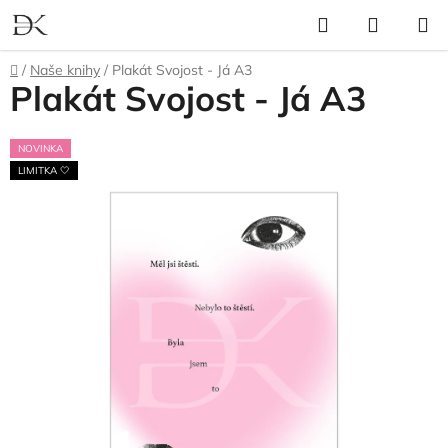
Přejít
Hledat
NÁKUP
na
KOŠÍK
obsah
Domů
/
Naše knihy
/
Plakát Svojost - Já A3
Plakát Svojost - Já A3
NOVINKA
LIMITKA 🤍