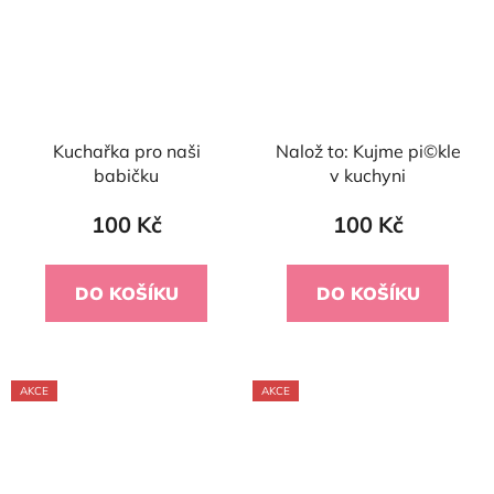
Kuchařka pro naši
Nalož to: Kujme pi©kle
babičku
v kuchyni
100 Kč
100 Kč
DO KOŠÍKU
DO KOŠÍKU
AKCE
AKCE