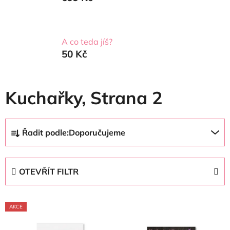
A co teda jíš?
50 Kč
Kuchařky
, Strana 2
Ř
Řadit podle:
Doporučujeme
a
z
e
OTEVŘÍT FILTR
n
í
V
p
AKCE
ý
r
p