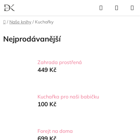
Přejít
Hledat
NÁKUP
na
KOŠÍK
obsah
Domů
/
Naše knihy
/
Kuchařky
Nejprodávanější
Zahrada prostřená
449 Kč
Kuchařka pro naši babičku
100 Kč
Forejt na doma
699 Kč