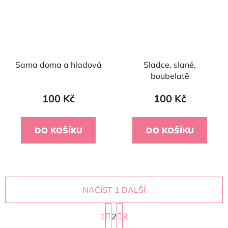
Sama doma a hladová
Sladce, slaně,
boubelatě
100 Kč
100 Kč
DO KOŠÍKU
DO KOŠÍKU
NAČÍST 1 DALŠÍ
S
1
2
t
3
r
O